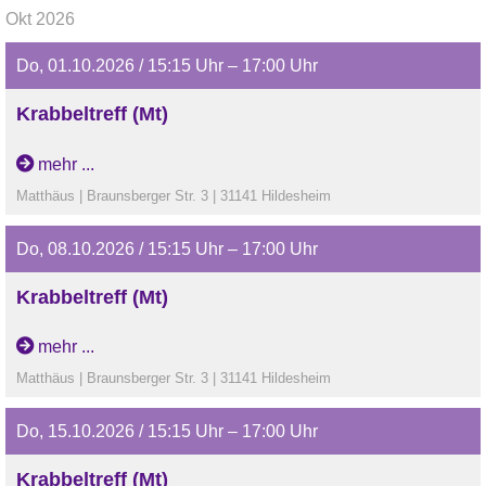
mit!
Okt 2026
Die Teilnahme ist kostenlos (aber die Gemeinde freut sich
Do, 01.10.2026 / 15:15 Uhr – 17:00 Uhr
über eine Spende, um die Heizkosten zu decken).
Krabbeltreff (Mt)
Für Kinder von 0 -3 Jahren mit ihren Bezugspersonen
mehr ...
Austausch, spielen, singen, beobachten
Matthäus | Braunsberger Str. 3 | 31141 Hildesheim
Bringt gerne Kekse / Fingerfood und Spielzeug zum Teilen
Do, 08.10.2026 / 15:15 Uhr – 17:00 Uhr
mit!
Krabbeltreff (Mt)
Die Teilnahme ist kostenlos (aber die Gemeinde freut sich
über eine Spende, um die Heizkosten zu decken).
Für Kinder von 0 -3 Jahren mit ihren Bezugspersonen
mehr ...
Austausch, spielen, singen, beobachten
Matthäus | Braunsberger Str. 3 | 31141 Hildesheim
Bringt gerne Kekse / Fingerfood und Spielzeug zum Teilen
Do, 15.10.2026 / 15:15 Uhr – 17:00 Uhr
mit!
Krabbeltreff (Mt)
Die Teilnahme ist kostenlos (aber die Gemeinde freut sich